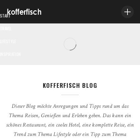
START
TRAVEL
VILLA ANTIGONE AUF SKOPELOS – EINFACH FANTASTISCH
LIFESTYLE
Stephanie Ettwig
/
16. Oktober 2020
INSPIRATION
ABOUT ME
IMPRESSUM
KOFFERFISCH BLOG
Dieser Blog möchte Anregungen und Tipps rund um das
Thema Reisen, Genießen und Erleben geben. Das kann ein
schönes Restaurant, ein cooles Hotel, eine komplette Reise, ein
Trend zum Thema Lifestyle oder ein Tipp zum Thema