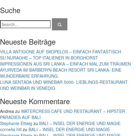
Suche
Neueste Beiträge
VILLA ANTIGONE AUF SKOPELOS – EINFACH FANTASTISCH
SU NURAGHE – TOP ITALIENER IN BORGHORST
IMPRESSIONEN AUS SRI LANKA – EINFACH MAL ZUM TRÄUMEN
AYURVEDA IM BARBERYN BEACH RESORT SRI LANKA- EINE
WUNDERBARE ERFAHRUNG
LUNA SENTADA UND WINEBAR 5000- LIEBLINGS-RESTAURANT
UND WEINBAR IN VENEDIG
Neueste Kommentare
Andrea
zu
WATERCRESS CAFE UND RESTAURANT – HIPSTER
PARADIES AUF BALI
Stephanie Ettwig
zu
BALI – INSEL DER ENERGIE UND MAGIE
cornelia hill
zu
BALI – INSEL DER ENERGIE UND MAGIE
Stephanie Ettwig
zu
BALI – INSEL DER ENERGIE UND MAGIE