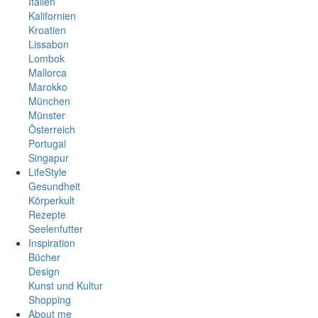
Italien
Kalifornien
Kroatien
Lissabon
Lombok
Mallorca
Marokko
München
Münster
Österreich
Portugal
Singapur
Spanien
LifeStyle
Südafrika
Gesundheit
Thailand
Körperkult
Vietnam
Rezepte
Seelenfutter
Inspiration
Bücher
Design
Kunst und Kultur
Shopping
About me