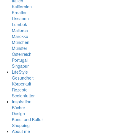
Italien
Kalifornien
Kroatien
Lissabon
Lombok
Mallorca
Marokko
München
Münster
Österreich
Portugal
Singapur
Spanien
LifeStyle
Südafrika
Gesundheit
Thailand
Körperkult
Vietnam
Rezepte
Seelenfutter
Inspiration
Bücher
Design
Kunst und Kultur
Shopping
About me