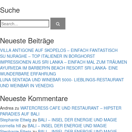
Suche
Neueste Beiträge
VILLA ANTIGONE AUF SKOPELOS – EINFACH FANTASTISCH
SU NURAGHE – TOP ITALIENER IN BORGHORST
IMPRESSIONEN AUS SRI LANKA – EINFACH MAL ZUM TRÄUMEN
AYURVEDA IM BARBERYN BEACH RESORT SRI LANKA- EINE
WUNDERBARE ERFAHRUNG
LUNA SENTADA UND WINEBAR 5000- LIEBLINGS-RESTAURANT
UND WEINBAR IN VENEDIG
Neueste Kommentare
Andrea
zu
WATERCRESS CAFE UND RESTAURANT – HIPSTER
PARADIES AUF BALI
Stephanie Ettwig
zu
BALI – INSEL DER ENERGIE UND MAGIE
cornelia hill
zu
BALI – INSEL DER ENERGIE UND MAGIE
Stephanie Ettwig
zu
BALI – INSEL DER ENERGIE UND MAGIE