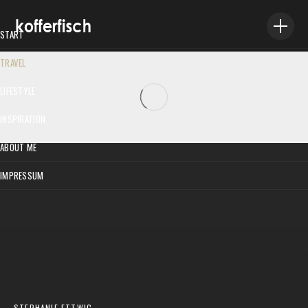
START
TRAVEL
VILLA ANTIGONE AUF SKOPELOS – EINFACH FANTASTISCH
LIFESTYLE
Stephanie Ettwig
/
16. Oktober 2020
INSPIRATION
ABOUT ME
IMPRESSUM
STEPHANIE ETTWIG