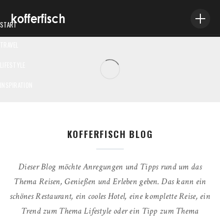
START
TRAVEL
VILLA ANTIGONE AUF SKOPELOS – EINFACH FANTASTISCH
LIFESTYLE
Stephanie Ettwig
/
16. Oktober 2020
INSPIRATION
ABOUT ME
IMPRESSUM
KOFFERFISCH BLOG
Dieser Blog möchte Anregungen und Tipps rund um das
Thema Reisen, Genießen und Erleben geben. Das kann ein
schönes Restaurant, ein cooles Hotel, eine komplette Reise, ein
Trend zum Thema Lifestyle oder ein Tipp zum Thema