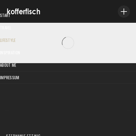
START
TRAVEL
VILLA ANTIGONE AUF SKOPELOS – EINFACH FANTASTISCH
LIFESTYLE
Stephanie Ettwig
/
16. Oktober 2020
INSPIRATION
ABOUT ME
IMPRESSUM
STEPHANIE ETTWIG