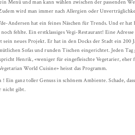
ein Menü und man kann wählen zwischen der passenden Wei
Zudem wird man immer nach Allergien oder Unverträglichkei
-Andersen hat ein feines Näschen für Trends. Und er hat 
ch fehlte. Ein erstklassiges Vegi-Restaurant! Eine Adresse
 sein neues Projekt. Er hat in den Docks der Stadt ein 200 J
ütlichen Sofas und runden Tischen eingerichtet. Jeden Tag g
richt Henrik, «weniger für eingefleischte Vegetarier, eher f
«Vegetarian World Cuisine» heisst das Programm.
 ! Ein ganz toller Genuss in schönem Ambiente. Schade, dass 
nicht gibt.