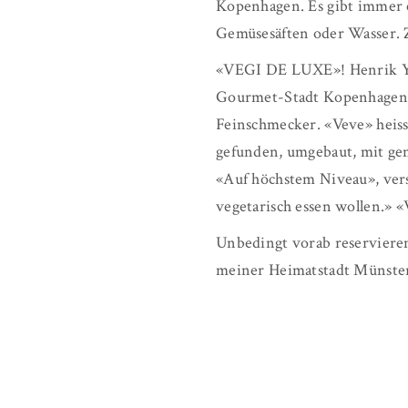
Kopenhagen. Es gibt immer 
Gemüsesäften oder Wasser. 
«VEGI DE LUXE»! Henrik Yde
Gourmet-Stadt Kopenhagen no
Feinschmecker. «Veve» heisst
gefunden, umgebaut, mit gem
«Auf höchstem Niveau», versp
vegetarisch essen wollen.» 
Unbedingt vorab reservieren
meiner Heimatstadt Münster 