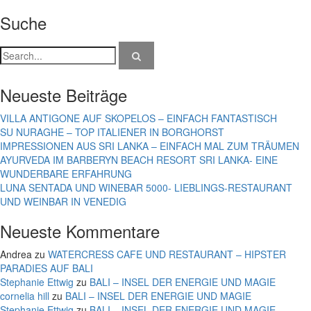
Suche
Neueste Beiträge
VILLA ANTIGONE AUF SKOPELOS – EINFACH FANTASTISCH
SU NURAGHE – TOP ITALIENER IN BORGHORST
IMPRESSIONEN AUS SRI LANKA – EINFACH MAL ZUM TRÄUMEN
AYURVEDA IM BARBERYN BEACH RESORT SRI LANKA- EINE
WUNDERBARE ERFAHRUNG
LUNA SENTADA UND WINEBAR 5000- LIEBLINGS-RESTAURANT
UND WEINBAR IN VENEDIG
Neueste Kommentare
Andrea
zu
WATERCRESS CAFE UND RESTAURANT – HIPSTER
PARADIES AUF BALI
Stephanie Ettwig
zu
BALI – INSEL DER ENERGIE UND MAGIE
cornelia hill
zu
BALI – INSEL DER ENERGIE UND MAGIE
Stephanie Ettwig
zu
BALI – INSEL DER ENERGIE UND MAGIE