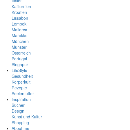
Italien
Kalifornien
Kroatien
Lissabon
Lombok
Mallorca
Marokko
München
Münster
Österreich
Portugal
Singapur
Spanien
LifeStyle
Südafrika
Gesundheit
Thailand
Körperkult
Vietnam
Rezepte
Seelenfutter
Inspiration
Bücher
Design
Kunst und Kultur
Shopping
About me