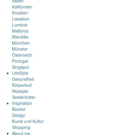
Italien
Kalifornien
Kroatien
Lissabon
Lombok
Mallorca
Marokko
München
Münster
Österreich
Portugal
Singapur
Spanien
LifeStyle
Südafrika
Gesundheit
Thailand
Körperkult
Vietnam
Rezepte
Seelenfutter
Inspiration
Bücher
Design
Kunst und Kultur
Shopping
About me