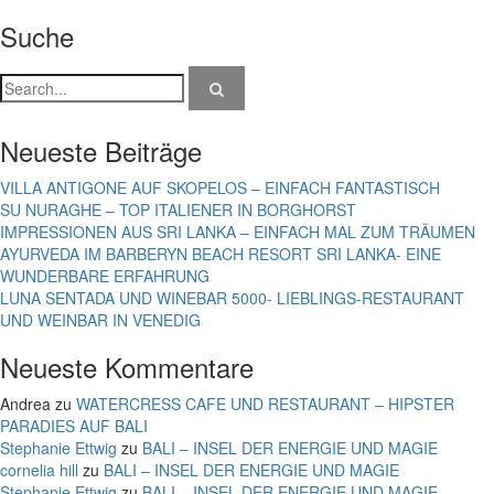
Suche
Neueste Beiträge
VILLA ANTIGONE AUF SKOPELOS – EINFACH FANTASTISCH
SU NURAGHE – TOP ITALIENER IN BORGHORST
IMPRESSIONEN AUS SRI LANKA – EINFACH MAL ZUM TRÄUMEN
AYURVEDA IM BARBERYN BEACH RESORT SRI LANKA- EINE
WUNDERBARE ERFAHRUNG
LUNA SENTADA UND WINEBAR 5000- LIEBLINGS-RESTAURANT
UND WEINBAR IN VENEDIG
Neueste Kommentare
Andrea
zu
WATERCRESS CAFE UND RESTAURANT – HIPSTER
PARADIES AUF BALI
Stephanie Ettwig
zu
BALI – INSEL DER ENERGIE UND MAGIE
cornelia hill
zu
BALI – INSEL DER ENERGIE UND MAGIE
Stephanie Ettwig
zu
BALI – INSEL DER ENERGIE UND MAGIE