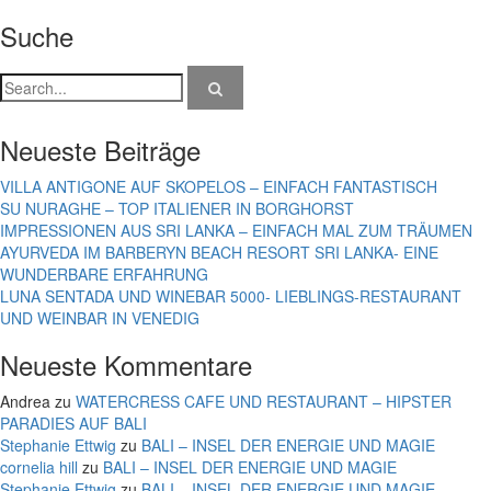
Suche
Neueste Beiträge
VILLA ANTIGONE AUF SKOPELOS – EINFACH FANTASTISCH
SU NURAGHE – TOP ITALIENER IN BORGHORST
IMPRESSIONEN AUS SRI LANKA – EINFACH MAL ZUM TRÄUMEN
AYURVEDA IM BARBERYN BEACH RESORT SRI LANKA- EINE
WUNDERBARE ERFAHRUNG
LUNA SENTADA UND WINEBAR 5000- LIEBLINGS-RESTAURANT
UND WEINBAR IN VENEDIG
Neueste Kommentare
Andrea
zu
WATERCRESS CAFE UND RESTAURANT – HIPSTER
PARADIES AUF BALI
Stephanie Ettwig
zu
BALI – INSEL DER ENERGIE UND MAGIE
cornelia hill
zu
BALI – INSEL DER ENERGIE UND MAGIE
Stephanie Ettwig
zu
BALI – INSEL DER ENERGIE UND MAGIE