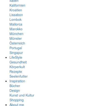
Italien
Kalifornien
Kroatien
Lissabon
Lombok
Mallorca
Marokko
München
Münster
Österreich
Portugal
Singapur
Spanien
LifeStyle
Südafrika
Gesundheit
Thailand
Körperkult
Vietnam
Rezepte
Seelenfutter
Inspiration
Bücher
Design
Kunst und Kultur
Shopping
About me