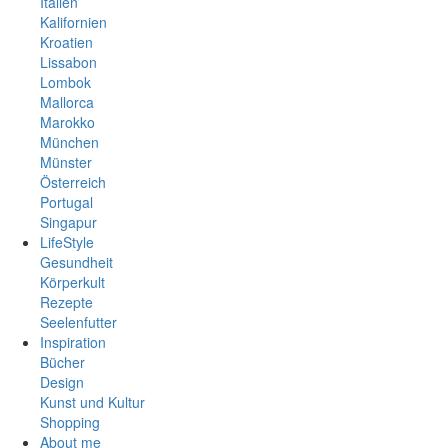
Italien
Kalifornien
Kroatien
Lissabon
Lombok
Mallorca
Marokko
München
Münster
Österreich
Portugal
Singapur
Spanien
LifeStyle
Südafrika
Gesundheit
Thailand
Körperkult
Vietnam
Rezepte
Seelenfutter
Inspiration
Bücher
Design
Kunst und Kultur
Shopping
About me