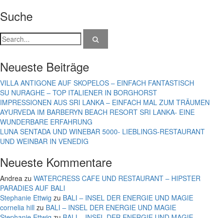
Suche
Neueste Beiträge
VILLA ANTIGONE AUF SKOPELOS – EINFACH FANTASTISCH
SU NURAGHE – TOP ITALIENER IN BORGHORST
IMPRESSIONEN AUS SRI LANKA – EINFACH MAL ZUM TRÄUMEN
AYURVEDA IM BARBERYN BEACH RESORT SRI LANKA- EINE
WUNDERBARE ERFAHRUNG
LUNA SENTADA UND WINEBAR 5000- LIEBLINGS-RESTAURANT
UND WEINBAR IN VENEDIG
Neueste Kommentare
Andrea
zu
WATERCRESS CAFE UND RESTAURANT – HIPSTER
PARADIES AUF BALI
Stephanie Ettwig
zu
BALI – INSEL DER ENERGIE UND MAGIE
cornelia hill
zu
BALI – INSEL DER ENERGIE UND MAGIE
Stephanie Ettwig
zu
BALI – INSEL DER ENERGIE UND MAGIE