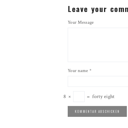
Leave your com
Your Message
Your name *
8
×
=
forty eight