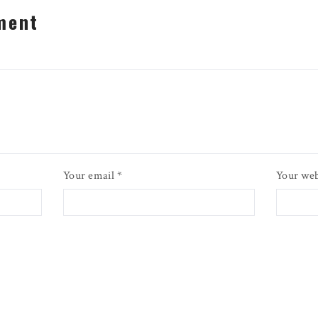
ment
Your email *
Your web