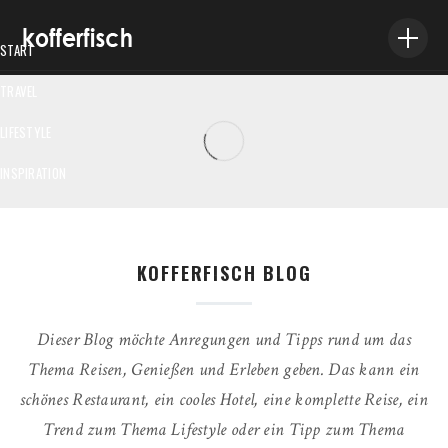
START
TRAVEL
VILLA ANTIGONE AUF SKOPELOS – EINFACH FANTASTISCH
LIFESTYLE
Stephanie Ettwig
/
16. Oktober 2020
INSPIRATION
ABOUT ME
IMPRESSUM
KOFFERFISCH BLOG
Dieser Blog möchte Anregungen und Tipps rund um das
Thema Reisen, Genießen und Erleben geben. Das kann ein
schönes Restaurant, ein cooles Hotel, eine komplette Reise, ein
Trend zum Thema Lifestyle oder ein Tipp zum Thema